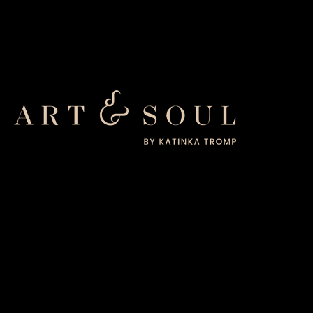
HANNIE: ‘STIEKEM WILDE
IK DIT ALTIJD AL.’