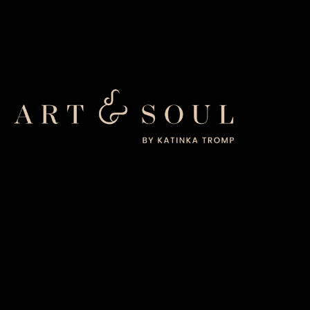
DO’S & DONT’S VOOR EEN
FOTOSHOOT
Vaak krijgen wij van onze clienten de vraag hoe
ze zich het beste kunnen voorbereiden op een
shoot. We zien in de studio toch nog wel veel
clienten die met bijvoorbeeld een spray-tan