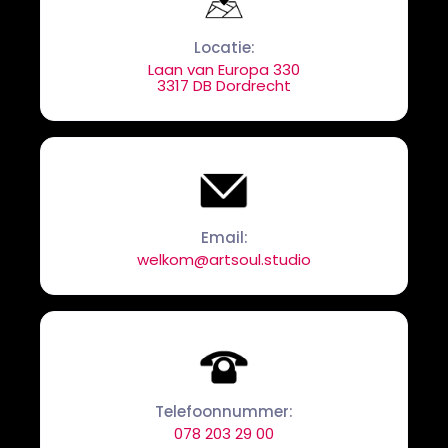
Locatie:
Laan van Europa 330
3317 DB Dordrecht
Email:
welkom@artsoul.studio
Telefoonnummer:
078 203 29 00